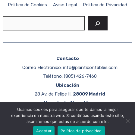
Politica de Cookies
Aviso Legal
Politica de Privacidad
Buscar
Contacto
Correo Electrónico:
info@planticontables.com
Teléfono: (805) 426-7460
Ubicación
28 Av. de Felipe II,
28009 Madrid
Horario de Atención
Usamos cookies para asegurar que te damos la mejor
Lunes a Viernes: 9:00 AM – 6:00 PM Sábados: 10:00 AM –
experiencia en nuestra web. Si continúas usando este sitio,
2:00 PM
asumiremos que estás de acuerdo con ello.
2026 Planti Contables ©
Aceptar
Política de privacidad